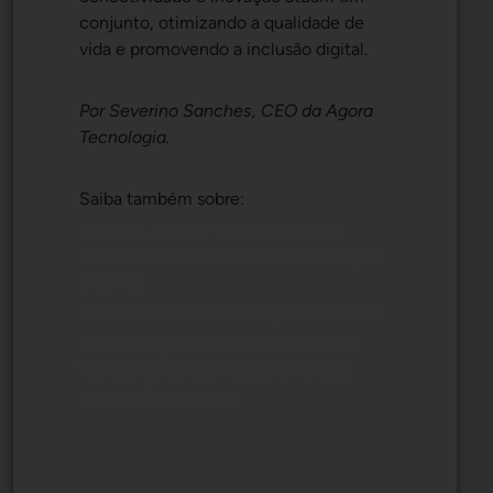
conjunto, otimizando a qualidade de
vida e promovendo a inclusão digital.
Por Severino Sanches, CEO da Agora
Tecnologia.
Saiba também sobre:
O PAPEL TRANSFORMADOR DOS
EDGE DATA CENTERS NA REVOLUÇÃO
DIGITAL
DESAFIOS DE SEGURANÇA NA NUVEM
SEGURANÇA ELETRÔNICA EM 2024:
TENDÊNCIAS TECNOLÓGICAS QUE
INOVARÃO O SETOR