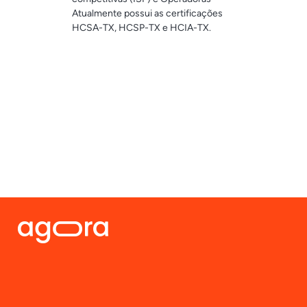
ções
Digifort e ISS. Certificações em
.
HCSA, HCSP da Hikvision, SecurOS
Enterprise da ISS, HCIA-Intelligent
Vision e HCSA – IP Network.