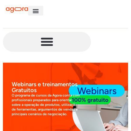
Webinars e treinamentos
Gratuitos
O programa de cursos da Agora conta com
profissionais preparados para orientar
sobre a operação de produtos, utilização
de ferramentas, argumentos de vendas e
principais cenários de negociação.