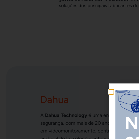
soluções dos principais fabricantes d
Dahua
A
Dahua Technology
é uma empresa global 
segurança, com mais de
20 anos
de experiên
em videomonitoramento, controle de acess
artificial
, IoT e soluções integradas, oferece