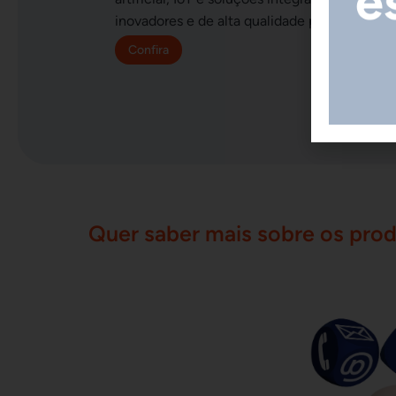
inovadores e de alta qualidade para setores.
Confira
Quer saber mais sobre os prod