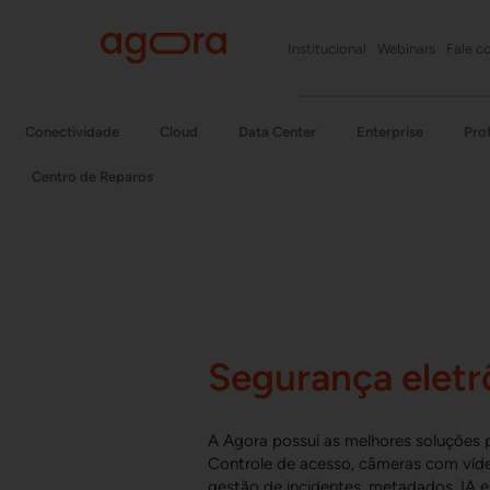
Institucional
Webinars
Fale c
Conectividade
Cloud
Data Center
Enterprise
Prof
Centro de Reparos
Segurança eletr
A Agora possui as melhores soluções
Controle de acesso, câmeras com víde
gestão de incidentes, metadados, IA e