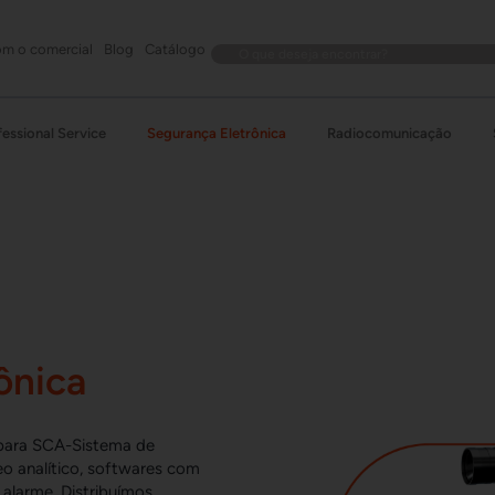
om o comercial
Blog
Catálogo
essional Service
Segurança Eletrônica
Radiocomunicação
ônica
 para SCA-Sistema de
o analítico, softwares com
 alarme. Distribuímos