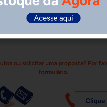
utos ou solicitar uma proposta? Por fav
formulário.