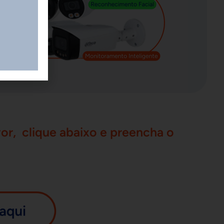
or, clique abaixo e preencha o