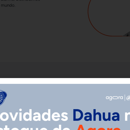
o mundo.
líder em
cia. Especializada
o,
inteligência
 produtos