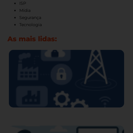
ISP
Mídia
Segurança
Tecnologia
As mais lidas:
L
P
O
C
F
e
V
P
E
2
L
C