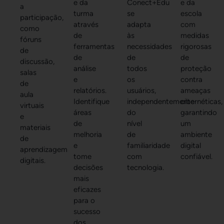
e da
Conect+Edu
e da
a
turma
se
escola
participação,
através
adapta
com
como
de
às
medidas
fóruns
ferramentas
necessidades
rigorosas
de
de
de
de
discussão,
análise
todos
proteção
salas
e
os
contra
de
relatórios.
usuários,
ameaças
aula
Identifique
independentemente
cibernéticas,
virtuais
áreas
do
garantindo
e
de
nível
um
materiais
melhoria
de
ambiente
de
e
familiaridade
digital
aprendizagem
tome
com
confiável.
digitais.
decisões
tecnologia.
mais
eficazes
para o
sucesso
dos