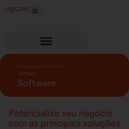
>
Segurança Eletrônica
Software
Software
Potencialize seu negócio
com as principais soluções