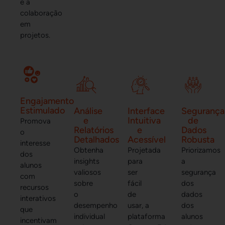
e a
colaboração
em
projetos.
Engajamento
Estimulado
Análise
Interface
Segurança
e
Intuitiva
de
Promova
Relatórios
e
Dados
o
Detalhados
Acessível
Robusta
interesse
Obtenha
Projetada
Priorizamos
dos
insights
para
a
alunos
valiosos
ser
segurança
com
sobre
fácil
dos
recursos
o
de
dados
interativos
desempenho
usar, a
dos
que
individual
plataforma
alunos
incentivam