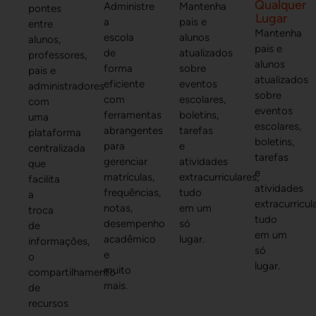
Qualquer
Administre
Mantenha
pontes
Lugar
a
pais e
entre
Mantenha
escola
alunos
alunos,
pais e
de
atualizados
professores,
alunos
forma
sobre
pais e
atualizados
eficiente
eventos
administradores
sobre
com
escolares,
com
eventos
ferramentas
boletins,
uma
escolares,
abrangentes
tarefas
plataforma
boletins,
para
e
centralizada
tarefas
gerenciar
atividades
que
e
matrículas,
extracurriculares,
facilita
atividades
frequências,
tudo
a
extracurricul
notas,
em um
troca
tudo
desempenho
só
de
em um
acadêmico
lugar.
informações,
só
e
o
lugar.
muito
compartilhamento
mais.
de
recursos