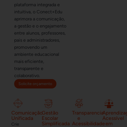
plataforma integrada e
intuitiva, o Conect+Edu
aprimora a comunicação,
a gestão e o engajamento
entre alunos, professores,
pais e administradores,
promovendo um
ambiente educacional
mais eficiente,
transparente e
colaborativo.
Solicite orçamento
Comunicação
Gestão
Transparencia
Aprendiz
Unificada
Escolar
e
Acessível
Simplificada
Acessibilidade
em
Crie